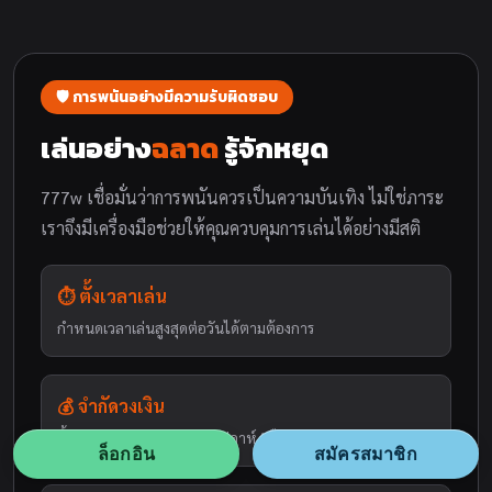
🛡️ การพนันอย่างมีความรับผิดชอบ
เล่นอย่าง
ฉลาด
รู้จักหยุด
777w เชื่อมั่นว่าการพนันควรเป็นความบันเทิง ไม่ใช่ภาระ
เราจึงมีเครื่องมือช่วยให้คุณควบคุมการเล่นได้อย่างมีสติ
⏱️ ตั้งเวลาเล่น
กำหนดเวลาเล่นสูงสุดต่อวันได้ตามต้องการ
💰 จำกัดวงเงิน
ตั้งวงเงินฝากสูงสุดต่อวัน/สัปดาห์/เดือน
ล็อกอิน
สมัครสมาชิก