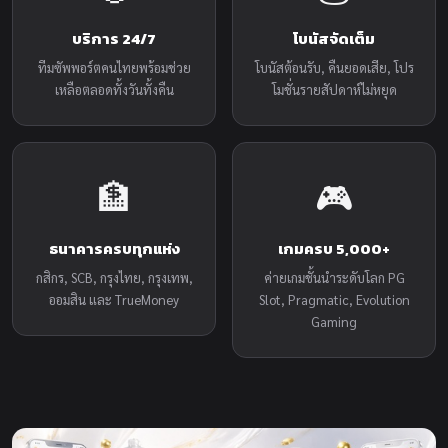
บริการ 24/7
โบนัสจัดเต็ม
ทีมซัพพอร์ตคนไทยพร้อมช่วย
โบนัสต้อนรับ, คืนยอดเสีย, โปร
เหลือตลอดทั้งวันทั้งคืน
โมชั่นรายสัปดาห์ไม่หยุด
🏦
🎮
ธนาคารครบทุกแห่ง
เกมครบ 5,000+
กสิกร, SCB, กรุงไทย, กรุงเทพ,
ค่ายเกมชั้นนำระดับโลก PG
ออมสิน และ TrueMoney
Slot, Pragmatic, Evolution
Gaming