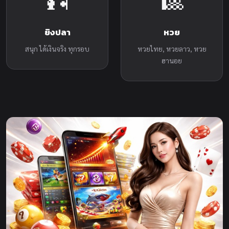
ยิงปลา
หวย
สนุก ได้เงินจริง ทุกรอบ
หวยไทย, หวยลาว, หวย
ฮานอย