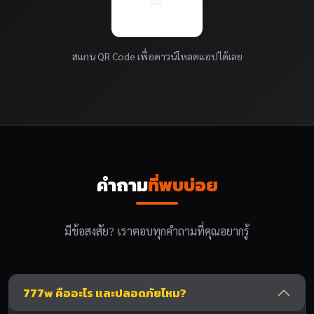
สแกน QR Code เพื่อดาวน์โหลดแอปได้เลย
คำถาม
ที่พบบ่อย
มีข้อสงสัย? เราตอบทุกคำถามที่คุณอยากรู้
777w คืออะไร และปลอดภัยไหม?