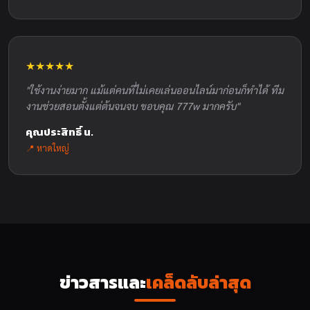
★★★★★
"ใช้งานง่ายมาก แม้แต่คนที่ไม่เคยเล่นออนไลน์มาก่อนก็ทำได้ ทีม
งานช่วยสอนตั้งแต่ต้นจนจบ ขอบคุณ 777w มากครับ"
คุณประสิทธิ์ น.
📍 หาดใหญ่
ข่าวสารและ
เคล็ดลับล่าสุด