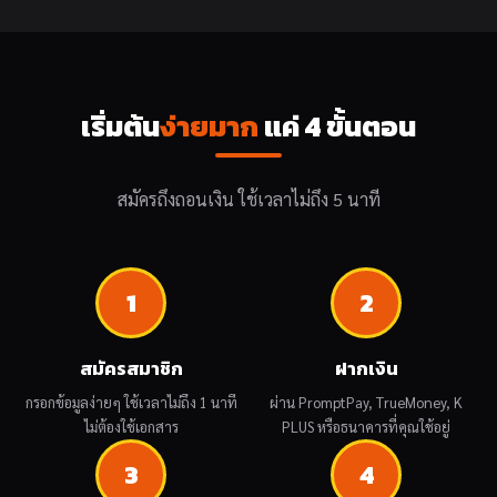
เริ่มต้น
ง่ายมาก
แค่ 4 ขั้นตอน
สมัครถึงถอนเงิน ใช้เวลาไม่ถึง 5 นาที
1
2
สมัครสมาชิก
ฝากเงิน
กรอกข้อมูลง่ายๆ ใช้เวลาไม่ถึง 1 นาที
ผ่าน PromptPay, TrueMoney, K
ไม่ต้องใช้เอกสาร
PLUS หรือธนาคารที่คุณใช้อยู่
3
4