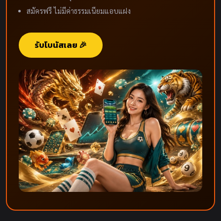
สมัครฟรี ไม่มีค่าธรรมเนียมแอบแฝง
รับโบนัสเลย 🎉